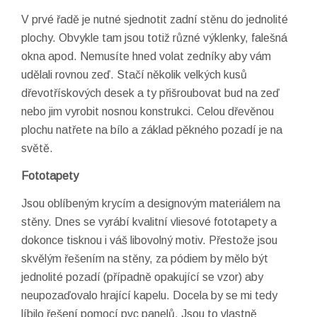
V prvé řadě je nutné sjednotit zadní stěnu do jednolité
plochy. Obvykle tam jsou totiž různé výklenky, falešná
okna apod. Nemusíte hned volat zedníky aby vám
udělali rovnou zeď. Stačí několik velkých kusů
dřevotřískových desek a ty přišroubovat bud na zeď
nebo jim vyrobit nosnou konstrukci. Celou dřevěnou
plochu natřete na bílo a základ pěkného pozadí je na
světě.
Fototapety
Jsou oblíbeným krycím a designovým materiálem na
stěny. Dnes se vyrábí kvalitní vliesové fototapety a
dokonce tisknou i váš libovolný motiv. Přestože jsou
skvělým řešením na stěny, za pódiem by mělo být
jednolité pozadí (případně opakující se vzor) aby
neupozaďovalo hrající kapelu. Docela by se mi tedy
líbilo řešení pomocí pvc panelů. Jsou to vlastně