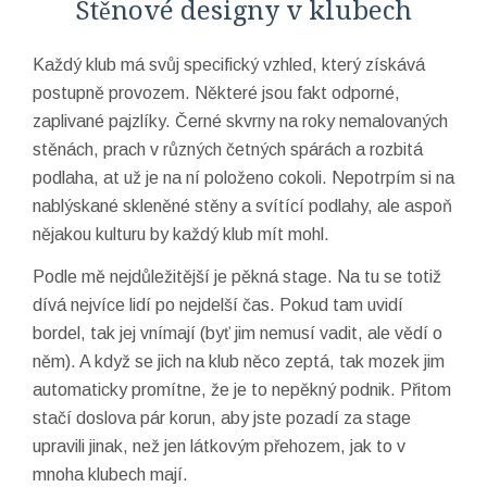
Stěnové designy v klubech
Každý klub má svůj specifický vzhled, který získává
postupně provozem. Některé jsou fakt odporné,
zaplivané pajzlíky. Černé skvrny na roky nemalovaných
stěnách, prach v různých četných spárách a rozbitá
podlaha, at už je na ní položeno cokoli. Nepotrpím si na
nablýskané skleněné stěny a svítící podlahy, ale aspoň
nějakou kulturu by každý klub mít mohl.
Podle mě nejdůležitější je pěkná stage. Na tu se totiž
dívá nejvíce lidí po nejdelší čas. Pokud tam uvidí
bordel, tak jej vnímají (byť jim nemusí vadit, ale vědí o
něm). A když se jich na klub něco zeptá, tak mozek jim
automaticky promítne, že je to nepěkný podnik. Přitom
stačí doslova pár korun, aby jste pozadí za stage
upravili jinak, než jen látkovým přehozem, jak to v
mnoha klubech mají.