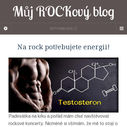
Můj ROCKový blog
EXITCHMELNICE.CZ
Na rock potřebujete energii!
Padesátka na krku a pořád mám chuť navštěvovat
rockové koncerty. Nicméně si všímám, že mě to stojí o