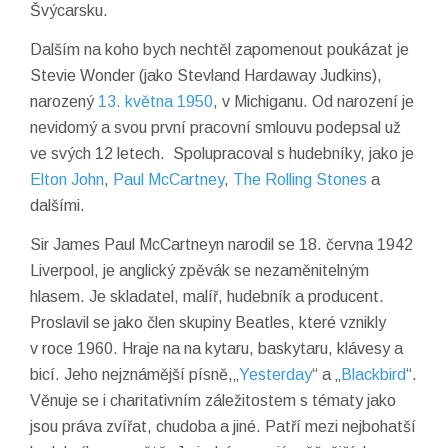
Švýcarsku.
Dalším na koho bych nechtěl zapomenout poukázat je
Stevie Wonder (jako Stevland Hardaway Judkins),
narozený
13. května
1950
, v Michiganu. Od narození je
nevidomý a svou první pracovní smlouvu podepsal už
ve svých 12 letech. Spolupracoval s hudebníky, jako je
Elton John
,
Paul McCartney
,
The Rolling Stones
a
dalšími.
Sir James Paul McCartneyn narodil se 18. června 1942
Liverpool, je anglický zpěvák se nezaměnitelným
hlasem. Je skladatel, malíř, hudebník a producent.
Proslavil se jako člen skupiny Beatles, které vznikly
v roce 1960. Hraje na na kytaru, baskytaru, klávesy a
bicí. Jeho nejznámější písně,„
Yesterday
“ a „
Blackbird
“.
Věnuje se i charitativním záležitostem s tématy jako
jsou práva zvířat, chudoba a jiné. Patří mezi nejbohatší