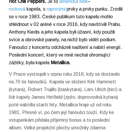
Hot Chili Peppers.
Je to
americká
funk
–
rocková
kapela
, s
rapovými
prvky a prvky punku. Zrodili
se v roce 1983. České publikum tuto kapelu mohlo
shlédnout v 02 aréně v roce 2016, kdy navštívili Prahu.
Anthony Kiedis a jeho kapela byli úžasní, kdy použili
svíce a obrovské panely, na nichž bylo vidět podium.
Fanoušci z koncertu odcházeli nadšení a nabití energií.
Poslední koncert, který ve mně nechal ohromující
zážitky, byla kapela
Metallica
.
V Praze vystoupili v srpnu roku 2018, kdy se dostavilo
na 70 tis fanoušků. Kapela ve složení Kirk Hammett
(kytara), Robert Trujillo (baskytara), Lars Ulrich (bicí) a
lídr kapely James Hetfield (zpěv, doprovodná kytara)
poté nabídla starší hity. Metallica hraje už od roku
1981. Přesně ví, po čem její fanoušci touží. Kdy ke
vstupenkám přidala příjemný bonus a to poslední
album. Velké projekční plochy umožnily zdarma