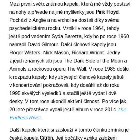
Mezi první světoznámou kapelu, která mě vždy postaví
na nohy a přivede na jiné myšlenky jsou
Pink Floyd
.
Pochází z Anglie a na vrchol se dostali díky svému
psychedelickému rocku. Vznikli v roce 1964, tehdy
ještě pod vedením Syda Baretta, kdy ho po roce 1960
nahradil David Gilmour. Další členové kapely jsou
Roger Waters, Nick Mason, Richard Wright. Jedny
z jejich známých alb jsou The Dark Side of the Moon a
Animals a rockovou operu The Wall. V roce 1985 došlo
k rozpadu kapely, kdy zbývající členové kapely ještě
v koncertování pokračovali, kdy dosáhli až do roku
1995 skvělých výsledků a stačili ještě vydat i dvě
desky. V tom roce ukončili aktivní činnost. Po více jak
20.leté přestávce vydali ještě album v roce 2014
The
Endless River
.
Další kapelu která si zaslouží v tomto článku zmínku je
česká kapela
Citrón
. Její počátky vzniku založení