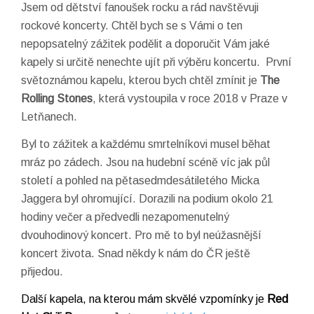
Jsem od dětství fanoušek rocku a rád navštěvuji
rockové koncerty. Chtěl bych se s Vámi o ten
nepopsatelný zážitek podělit a doporučit Vám jaké
kapely si určitě nenechte ujít při výběru koncertu. První
světoznámou kapelu, kterou bych chtěl zmínit je
The
Rolling Stones
, která vystoupila v roce 2018 v Praze v
Letňanech.
Byl to zážitek a každému smrtelníkovi musel běhat
mráz po zádech. Jsou na hudební scéně víc jak půl
století a pohled na pětasedmdesátiletého Micka
Jaggera byl ohromující. Dorazili na podium okolo 21
hodiny večer a předvedli nezapomenutelný
dvouhodinový koncert. Pro mě to byl neúžasnější
koncert života. Snad někdy k nám do ČR ještě
přijedou.
Další kapela, na kterou mám skvělé vzpomínky je
Red