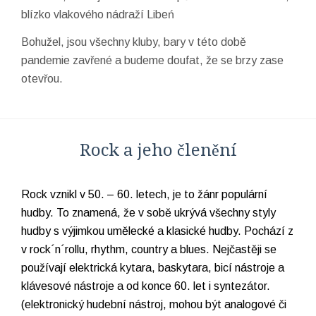
blízko vlakového nádraží Libeń
Bohužel, jsou všechny kluby, bary v této době
pandemie zavřené a budeme doufat, že se brzy zase
otevřou.
Rock a jeho členění
Rock vznikl v 50. – 60. letech, je to žánr populární
hudby. To znamená, že v sobě ukrývá všechny styly
hudby s výjimkou umělecké a klasické hudby. Pochází z
v rock´n´rollu, rhythm, country a blues. Nejčastěji se
používají elektrická kytara, baskytara, bicí nástroje a
klávesové nástroje a od konce 60. let i syntezátor.
(elektronický hudební nástroj, mohou být analogové či