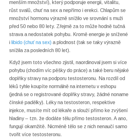
menším množství), který podporuje energii, vitalitu,
růst svalů, chuť na sex a nepřímo i erekci. Chlapům se
množství hormonu výrazně snížilo ve srovnání s muži
před 50 nebo 80 lety. Zřejmě za to může hodně tučná
strava a nedostatek pohybu. Kromě energie je snížené
i
libido (chuť na sex)
a plodnost (tak se taky výrazně
snížila za posledních 80 let).
Když jsem toto všechno zjistil, naordinoval jsem si více
pohybu (chodím víc pěšky do práce) a také beru nějaké
doplňky stravy na podporu testosteronu. Na rozdíl od
léků tyhle koupíte normálně na internetu v eshopu
(jedná se o registrované doplňky stravy, žádné noname
čínské padělky). Léky na testosteron, respektive
injekce, musíte mít od lékaře a slouží přímo ke zvýšení
hladiny – tzn. že dodáte tělu přímo testosteron. A ano,
fungují okamžitě. Nicméně tělo se z nich nenaučí samo
tvořit více testosteronu.