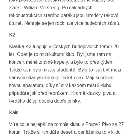
zvířat, William Versteeg. Po nákladných
rekonustrukcích starého baráku jsou interiéry takové
útulné. Nehraje se jen rock, ale více hudebních žánrů.
K2
Klasika K2 funguje v Českých Budějovicích téměř 20
let. Opět je to multikulturní klub. Byli jsme tam na
koncert méně známé kapely, a bylo to přes týden.
Takže tam bylo mraky studentů. Bylo to fajn být mezi
samými mladými lidmi (o 15 let cca). Mají suprovní
novou aparaturu, díky ní si v každém místě klubu
připadáte jak před reprákem. Kromě klasiky, piva a
tvrdého dělají docela dobře drinky.
Kain
Víte co je nejlepší na tomhle klubu v Praze? Pivo za 27
korun. Takže si jich dáte deset a peněženka to v klidu