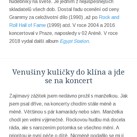
hudebníky na světě. Je jedním z nejúspěšnějších
skladatelů všech dob. Dostal řadu ocenění od ceny
Grammy za celoživotní dílo (1990) ,až po
Rock and
Roll Hall of Fame
(1999) atd. V roce 2004 a 2016
koncertoval v Praze, naposledy v 02 Aréně. V roce
2018 vydal další album
Egypt Station
.
Venušiny kuličky do klína a jde
se na koncert
Zajímavý zážitek jsem nedávno prožil s manželkou. Jak
jsem psal dříve, na koncerty chodím stále méně a
méně. Většinou s pár kamarády nebo sám. Manželka
chodí jen velmi výjimečně. Rockovou hudbu má docela
ráda, ale s narozením potomka se všechno mění. A
prioritou je nyní péče o dítě. Nicméně podařilo se mi jí