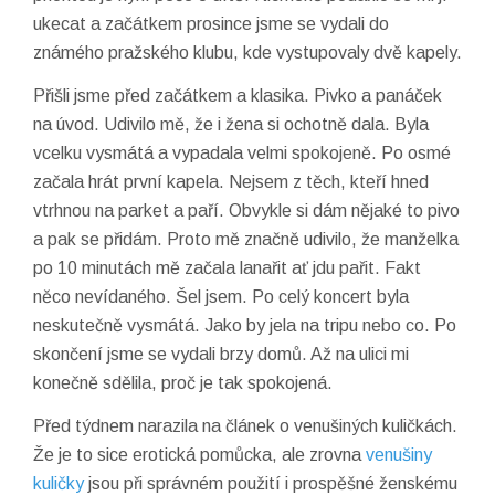
ukecat a začátkem prosince jsme se vydali do
známého pražského klubu, kde vystupovaly dvě kapely.
Přišli jsme před začátkem a klasika. Pivko a panáček
na úvod. Udivilo mě, že i žena si ochotně dala. Byla
vcelku vysmátá a vypadala velmi spokojeně. Po osmé
začala hrát první kapela. Nejsem z těch, kteří hned
vtrhnou na parket a paří. Obvykle si dám nějaké to pivo
a pak se přidám. Proto mě značně udivilo, že manželka
po 10 minutách mě začala lanařit ať jdu pařit. Fakt
něco nevídaného. Šel jsem. Po celý koncert byla
neskutečně vysmátá. Jako by jela na tripu nebo co. Po
skončení jsme se vydali brzy domů. Až na ulici mi
konečně sdělila, proč je tak spokojená.
Před týdnem narazila na článek o venušiných kuličkách.
Že je to sice erotická pomůcka, ale zrovna
venušiny
kuličky
jsou při správném použití i prospěšné ženskému