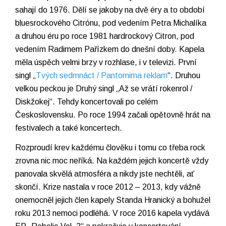
sahají do 1976. Dělí se jakoby na dvě éry a to období
bluesrockového Citrónu, pod vedením Petra Michalíka
a druhou éru po roce 1981 hardrockový Citron, pod
vedením Radimem Pařízkem do dnešní doby. Kapela
měla úspěch velmi brzy v rozhlase, i v televizi. První
singl „
Tvých sedmnáct / Pantomima reklam
“. Druhou
velkou peckou je Druhý singl „Až se vrátí rokenrol /
Diskžokej“. Tehdy koncertovali po celém
Československu. Po roce 1994 začali opětovně hrát na
festivalech a také koncertech.
Rozproudí krev každému člověku i tomu co třeba rock
zrovna nic moc neříká. Na každém jejich koncertě vždy
panovala skvělá atmosféra a nikdy jste nechtěli, ať
skončí. Krize nastala v roce 2012 – 2013, kdy vážně
onemocněl jejich člen kapely Standa Hranický a bohužel
roku 2013 nemoci podléhá. V roce 2016 kapela vydává