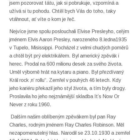
jsem pozorovat tátu, jak si pobrukuje, vzpomíná a
užívá si tu pohodu. Chtěl bych Vás do toho, taky
vtáhnout, ať víte o kom je řeč.
Nejvíce jsme spolu poslouchali Elvise Presleyho, celým
jménem Elvis Aaron Presley, narozeného 8.ledna1935
v Tupelo, Misissippi. Pocházel z velmi chudých poměrů
a chtěl být prý elektrikářem. Byl americký zpěvák i
herec. Prodal na 600 milionu desek za svého života.
Uměl výborně hrát na kytaru a piano. Byl přezdívaný
Král rock ‚n‘ rollu“. Zemřel v pouhých 46 letech. Kdy
jeho kariéru překazil jeho styl života, a tím byly drogy.
Proslavila ho jeho nejznámější skladba It’s Now Or
Never z roku 1960.
Dalším našim oblíbeným zpěvákem byl pan Ray
Charles, rodným jménem Ray Charles Robinson. Měl
nezapomenutelný hlas. Narodil se 23.10.1930 a zemřel