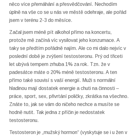
něco více přemáhání a přesvědčování. Nechodím
úplně na vše co se u nás ve městě odehraje, ale pořád
jsem v terénu 2-3 do měsíce.
Začal jsem méně pít alkohol přímo na koncertu,
protože mě začíná víc vysilovat jeho konzumace. A
taky se předtím pořádně najím. Ale co mi dalo nejvíc v
poslední době je zvýšení testosteronu. Prý od třiceti
let ubývá tempem zrhuba 1% za rok. Tzn. že v
padesátce máte o 20% méně testosteronu. A ten
přímo také souvisí s vaší energií. Muži s normální
hladinou mají dostatek energie a chuti na činnosti –
práce, sport, sex, přivrtání poličky, zkrátka na všechno.
Znáte to, jak se vám do ničeho nechce a musíte se
hodně nutit. Tak jedna z příčin je nedostatek
testosteronu.
Testosteron je „mužský hormon“ (vyskytuje se i u žen v