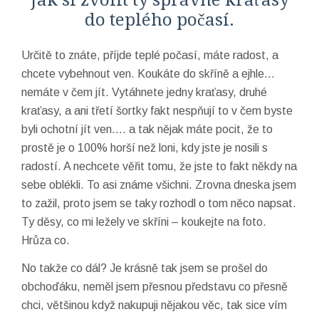
Jak si zvolit ty správné kraťasy
do teplého počasí.
Určitě to znáte, příjde teplé počasí, máte radost, a
chcete vybehnout ven. Koukáte do skříně a ejhle…
nemáte v čem jít. Vytáhnete jedny kraťasy, druhé
kraťasy, a ani třetí šortky fakt nespňují to v čem byste
byli ochotní jít ven…. a tak nějak máte pocit, že to
prostě je o 100% horší než loni, kdy jste je nosili s
radostí. A nechcete věřit tomu, že jste to fakt někdy na
sebe oblékli. To asi známe všichni. Zrovna dneska jsem
to zažil, proto jsem se taky rozhodl o tom něco napsat.
Ty děsy, co mi ležely ve skříni – koukejte na foto.
Hrůza co.
No takže co dál? Je krásně tak jsem se prošel do
obchoďáku, neměl jsem přesnou představu co přesně
chci, většinou když nakupuji nějakou věc, tak sice vím