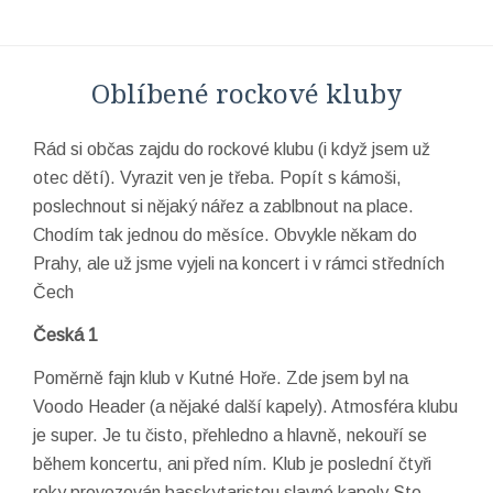
Oblíbené rockové kluby
Rád si občas zajdu do rockové klubu (i když jsem už
otec dětí). Vyrazit ven je třeba. Popít s kámoši,
poslechnout si nějaký nářez a zablbnout na place.
Chodím tak jednou do měsíce. Obvykle někam do
Prahy, ale už jsme vyjeli na koncert i v rámci středních
Čech
Česká 1
Poměrně fajn klub v Kutné Hoře. Zde jsem byl na
Voodo Header (a nějaké další kapely). Atmosféra klubu
je super. Je tu čisto, přehledno a hlavně, nekouří se
během koncertu, ani před ním. Klub je poslední čtyři
roky provozován basskytaristou slavné kapely Sto