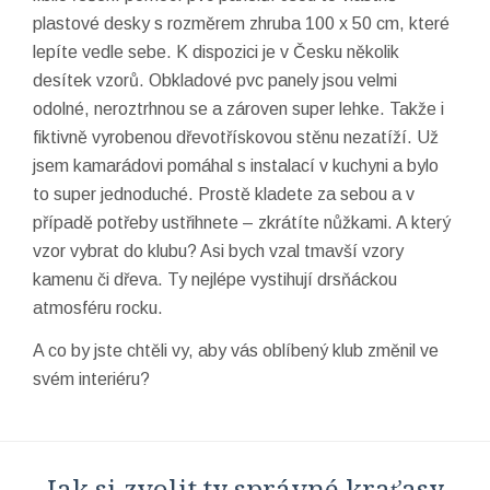
plastové desky s rozměrem zhruba 100 x 50 cm, které
lepíte vedle sebe. K dispozici je v Česku několik
desítek vzorů. Obkladové pvc panely jsou velmi
odolné, neroztrhnou se a zároven super lehke. Takže i
fiktivně vyrobenou dřevotřískovou stěnu nezatíží. Už
jsem kamarádovi pomáhal s instalací v kuchyni a bylo
to super jednoduché. Prostě kladete za sebou a v
případě potřeby ustřihnete – zkrátíte nůžkami. A který
vzor vybrat do klubu? Asi bych vzal tmavší vzory
kamenu či dřeva. Ty nejlépe vystihují drsňáckou
atmosféru rocku.
A co by jste chtěli vy, aby vás oblíbený klub změnil ve
svém interiéru?