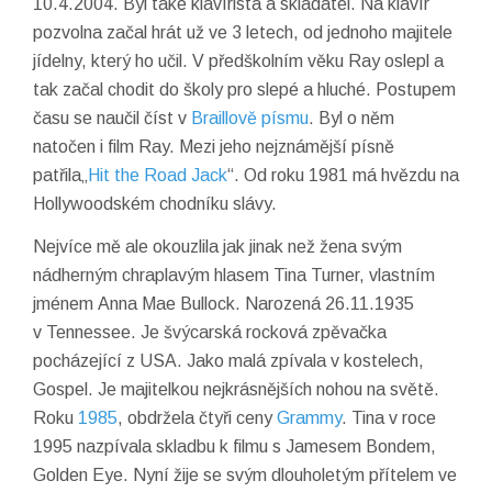
10.4.2004. Byl také klavírista a skladatel. Na klavír
pozvolna začal hrát už ve 3 letech, od jednoho majitele
jídelny, který ho učil. V předškolním věku Ray oslepl a
tak začal chodit do školy pro slepé a hluché. Postupem
času se naučil číst v
Braillově písmu
. Byl o něm
natočen i film Ray. Mezi jeho nejznámější písně
patřila„
Hit the Road Jack
“. Od roku 1981 má hvězdu na
Hollywoodském chodníku slávy.
Nejvíce mě ale okouzlila jak jinak než žena svým
nádherným chraplavým hlasem Tina Turner, vlastním
jménem Anna Mae Bullock. Narozená 26.11.1935
v Tennessee. Je švýcarská rocková zpěvačka
pocházející z USA. Jako malá zpívala v kostelech,
Gospel. Je majitelkou nejkrásnějších nohou na světě.
Roku
1985
, obdržela čtyři ceny
Grammy
. Tina v roce
1995 nazpívala skladbu k filmu s Jamesem Bondem,
Golden Eye. Nyní žije se svým dlouholetým přítelem ve