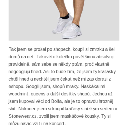
Tak jsem se prošel po shopech, koupil si zmrzku a šel
domů na net. Takovéto kolečko povětšinou absolvuji
pravidelně, sám sebe se někdy ptám, proč vlastně
negoogluju hned. Asi to bude tím, že jsem ty kraťasky
chtěl hned a nechtěl jsem čekat než mi zas dorazi z
eshopu. Googlil jsem, shopů mraky. Naskákal mi
woodmint, queens a další desítky shopů. Jednou už
jsem kupoval věci od Bolfa, ale je to opravdu hrozněj
shit. Nakonec jsem si koupil kraťasy s nízkým sedem v
Stonewear.cz, zvolil jsem maskáčové kousky. Ty si
můžu navíc vzít i na koncert.