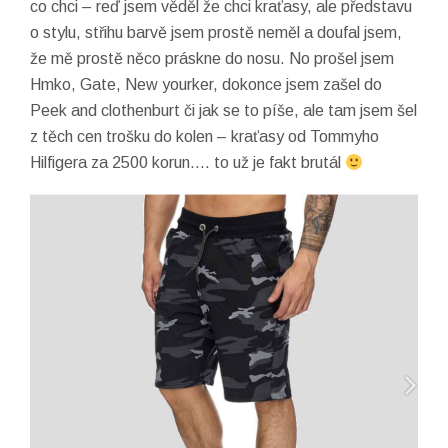
co chci – reď jsem věděl že chci kraťasy, ale představu
o stylu, střihu barvě jsem prostě neměl a doufal jsem,
že mě prostě něco práskne do nosu. No prošel jsem
Hmko, Gate, New yourker, dokonce jsem zašel do
Peek and clothenburt či jak se to píše, ale tam jsem šel
z těch cen trošku do kolen – kraťasy od Tommyho
Hilfigera za 2500 korun…. to už je fakt brutál