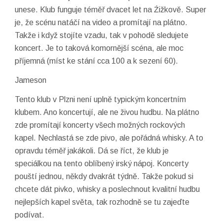
unese. Klub funguje téměř dvacet let na Źižkově. Super
je, že scénu natáčí na video a promítají na plátno.
Takže i když stojíte vzadu, tak v pohodě sledujete
koncert. Je to taková komornější scéna, ale moc
příjemná (míst ke stání cca 100 a k sezení 60).
Jameson
Tento klub v Plzni není uplně typickým koncertním
klubem. Ano koncertují, ale ne živou hudbu. Na plátno
zde promítají koncerty všech možných rockových
kapel. Nechlastá se zde pivo, ale pořádná whisky. A to
opravdu téměř jakákoli. Dá se říct, že klub je
speciálkou na tento oblíbený irský nápoj. Koncerty
pouští jednou, někdy dvakrát týdně. Takže pokud si
chcete dát pivko, whisky a poslechnout kvalitní hudbu
nejlepších kapel světa, tak rozhodně se tu zajeďte
podívat.