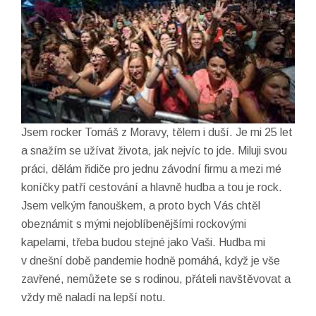
Jsem rocker Tomáš z Moravy, tělem i duší. Je mi 25 let
a snažím se užívat života, jak nejvíc to jde. Miluji svou
práci, dělám řidiče pro jednu závodní firmu a mezi mé
koníčky patří cestování a hlavně hudba a tou je rock.
Jsem velkým fanouškem, a proto bych Vás chtěl
obeznámit s mými nejoblíbenějšími rockovými
kapelami, třeba budou stejné jako Vaši. Hudba mi
v dnešní době pandemie hodně pomáhá, když je vše
zavřené, nemůžete se s rodinou, přáteli navštěvovat a
vždy mě naladí na lepší notu.