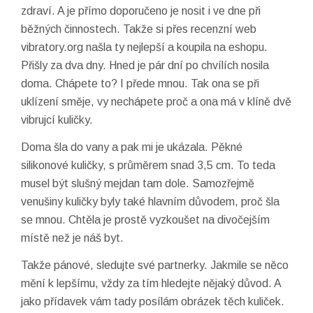
zdraví. A je přímo doporučeno je nosit i ve dne při
běžných činnostech. Takže si přes recenzní web
vibratory.org našla ty nejlepší a koupila na eshopu.
Přišly za dva dny. Hned je pár dní po chvílích nosila
doma. Chápete to? I přede mnou. Tak ona se při
uklízení směje, vy nechápete proč a ona má v klíně dvě
vibrujcí kuličky.
Doma šla do vany a pak mi je ukázala. Pěkné
silikonové kuličky, s průměrem snad 3,5 cm. To teda
musel být slušný mejdan tam dole. Samozřejmě
venušiny kuličky byly také hlavním důvodem, proč šla
se mnou. Chtěla je prostě vyzkoušet na divočejším
místě než je náš byt.
Takže pánové, sledujte své partnerky. Jakmile se něco
mění k lepšímu, vždy za tím hledejte nějaký důvod. A
jako přídavek vám tady posílám obrázek těch kuliček.