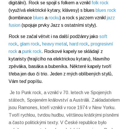
digitální). Rock se spojil s folkem a vznikl
folk rock
(využívá elektrické kytary, klávesy) s blues
blues rock
(kombinace
blues
a
rocku
) a rock s jazzem vznikl
jazz
fusion
(spojuje prvky Jazz s ostatními styly).
Rock se začal větvit i na další podžánry jako
soft
rock
,
glam rock
,
heavy metal
,
hard rock
,
progresivní
rock
a
punk rock
. Rockové kapely se skládají z
kytaristy (hrajícího na elektrickou kytaru), hlavního
zpěváka, basáka a bubeníka. Některé kapely tvoří
třeba jen duo či trio. Jeden z mých oblíbených stylů,
Vám teď popíšu.
Je to Punk rock, a vznikl v 70. letech ve Spojených
státech, Spojeném království a Austrálii. Zakladatelem
jsou Ramones, kteří vznikli v roce 1974 v New Yorku.
Tvoří rychlou, tvrdou hudbu, většinou krátkými písněmi
a často politickými texty. V České republice bylo